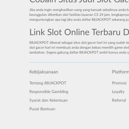
Jika anda ingin menghasilkan uang yang banyak sebaiknya anda b
keunggulan diberikan dari fasilitas layanan CS 24 jam, lengkapnya
menguntungkan apa lagi jika anda daftar 88JACKPOT sekarang jug
Link Slot Online Terbaru
88JACKPOT dikenal sebagai situs slot gacor hari ini yang sudah
slot gacor hari ini membuat anda dengan bebas memilih game slot g
tambahan. Segera gabung daftar 88JACKPOT ambil bonus anda 
Kebijaksanaan
Platfor
Tentang 88JACKPOT
Promosi
Responsible Gambling
Loyalty
Syarat dan Ketentuan
Referral
Pusat Bantuan