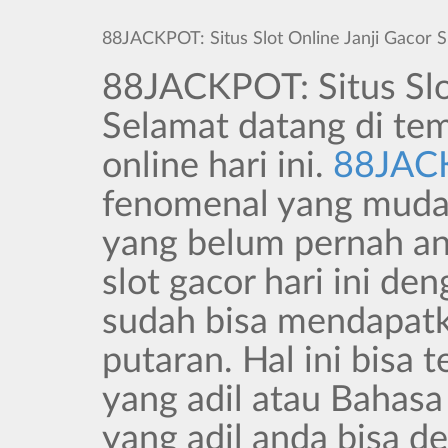
88JACKPOT: Situs Slot Online Janji Gacor 
88JACKPOT: Situs Slo
Selamat datang di tem
online hari ini.
88JAC
fenomenal yang mudah
yang belum pernah an
slot gacor hari ini de
sudah bisa mendapatk
putaran. Hal ini bis
yang adil atau Bahasa
yang adil anda bisa 