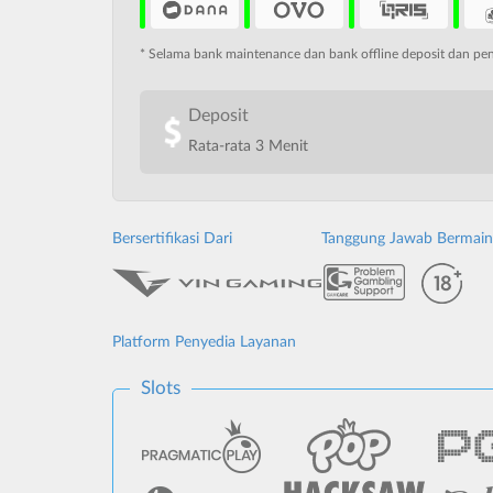
* Selama bank maintenance dan bank offline deposit dan pen
Deposit
Rata-rata 3 Menit
Bersertifikasi Dari
Tanggung Jawab Bermain
Platform Penyedia Layanan
Slots