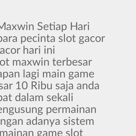
Maxwin Setiap Hari
ara pecinta slot gacor
cor hari ini
ot maxwin terbesar
apan lagi main game
esar 10 Ribu saja anda
at dalam sekali
mengusung permainan
Dengan adanya sistem
rmainan game slot