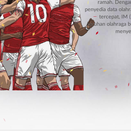
ramah. Denga
penyedia data olah
tercepat, IM
taruhan olahraga be
menyed