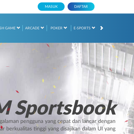
MASUK
DAFTAR
SH GAME
ARCADE
POKER
E-SPORTS
SABUNG AYAM
M Sportsbook
alaman pengguna yang cepat dan lancar dengan
r berkualitas tinggi yang disajikan dalam UI yang