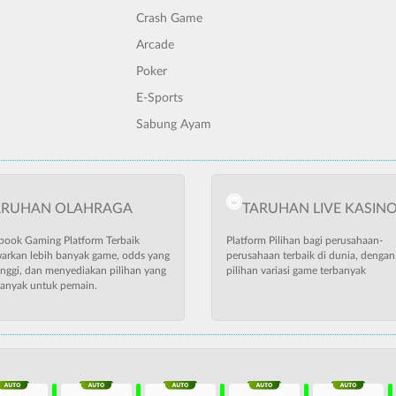
Crash Game
Arcade
Poker
E-Sports
Sabung Ayam
ARUHAN OLAHRAGA
TARUHAN LIVE KASIN
book Gaming Platform Terbaik
Platform Pilihan bagi perusahaan-
rkan lebih banyak game, odds yang
perusahaan terbaik di dunia, dengan
tinggi, dan menyediakan pilihan yang
pilihan variasi game terbanyak
banyak untuk pemain.