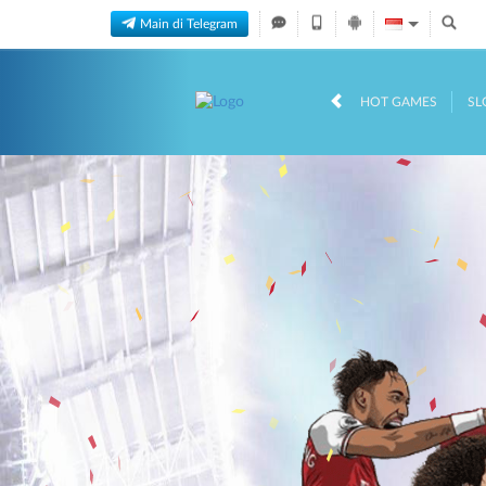
Main di Telegram
HOT GAMES
SL