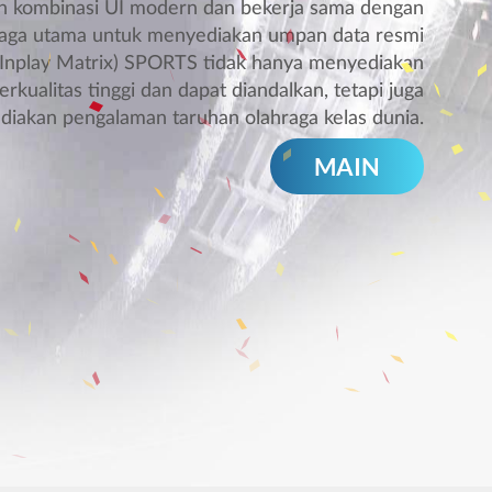
n kombinasi UI modern dan bekerja sama dengan
raga utama untuk menyediakan umpan data resmi
 (Inplay Matrix) SPORTS tidak hanya menyediakan
rkualitas tinggi dan dapat diandalkan, tetapi juga
iakan pengalaman taruhan olahraga kelas dunia.
MAIN