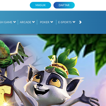
MASUK
DAFTAR
SH GAME
ARCADE
POKER
E-SPORTS
SABUNG AYAM