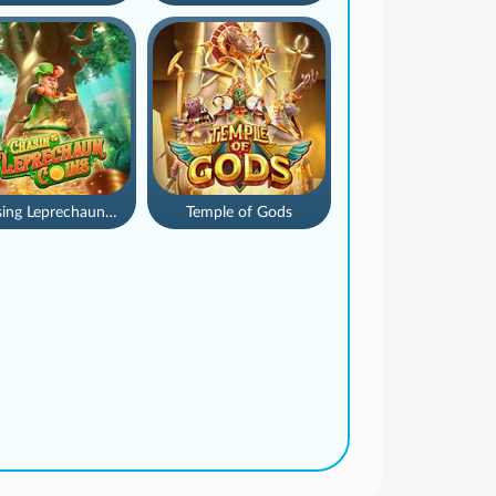
Chasing Leprechaun Coins
Temple of Gods