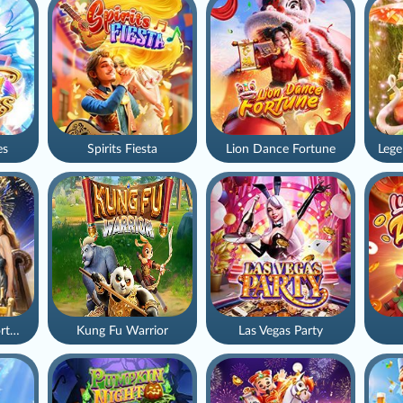
es
Spirits Fiesta
Lion Dance Fortune
Countdown to Fortune
Kung Fu Warrior
Las Vegas Party