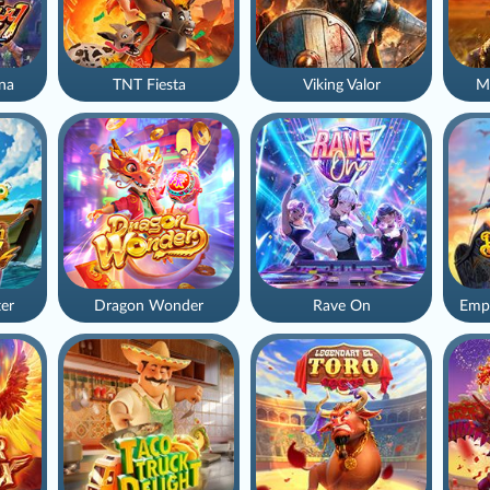
na
TNT Fiesta
Viking Valor
M
er
Dragon Wonder
Rave On