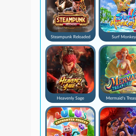
Steampunk Reloaded
Surf Monkey
Heavenly Sage
Mermaid's Treas