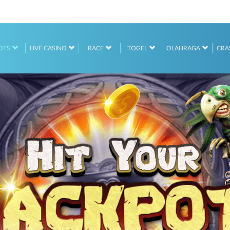
OTS
LIVE CASINO
RACE
TOGEL
OLAHRAGA
CRA