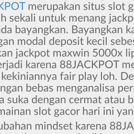
KPOT
merupakan situs slot ga
 sekali untuk menang jackp
da bayangkan. Bayangkan k
ngan modal deposit kecil seb
an jackpot maxwin 5000x lip
a terjadi karena 88JACKPOT 
 kekiniannya fair play loh. 
dengan bebas menganalisa pe
da suka dengan cermat atau 
inan slot gacor hari ini yan
rubahan mindset karena 88J