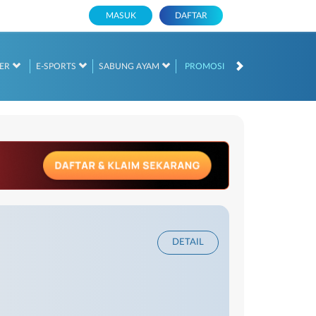
MASUK
DAFTAR
PROMOSI
KER
E-SPORTS
SABUNG AYAM
DETAIL