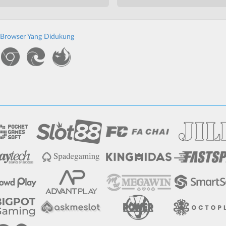
Browser Yang Didukung