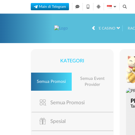
Main di Telegram
HOT GAMES
SLOTS
LIVE CASINO
RA
KATEGORI
Semua Event
Semua Promosi
Provider
P
Semua Promosi
Ta
Spesial