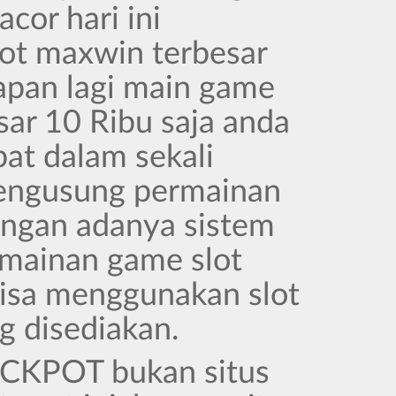
cor hari ini
ot maxwin terbesar
apan lagi main game
esar 10 Ribu saja anda
at dalam sekali
mengusung permainan
Dengan adanya sistem
rmainan game slot
bisa menggunakan slot
g disediakan.
ACKPOT bukan situs