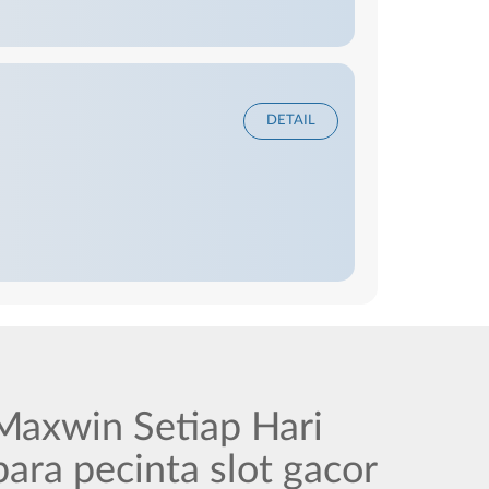
DETAIL
Maxwin Setiap Hari
ara pecinta slot gacor