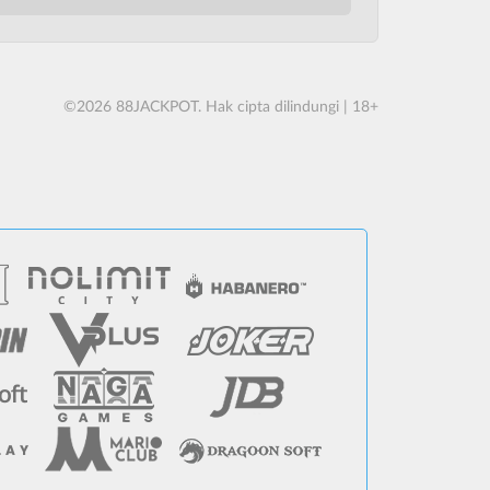
©2026 88JACKPOT. Hak cipta dilindungi | 18+