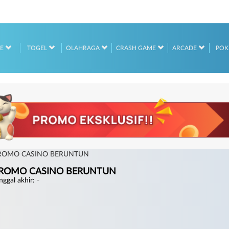
CE
TOGEL
OLAHRAGA
CRASH GAME
ARCADE
PO
ROMO CASINO BERUNTUN
nggal akhir:
-