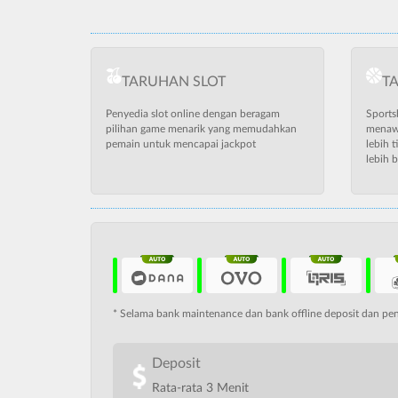
TARUHAN SLOT
T
Penyedia slot online dengan beragam
Sports
pilihan game menarik yang memudahkan
menawa
pemain untuk mencapai jackpot
lebih 
lebih 
* Selama bank maintenance dan bank offline deposit dan pen
Deposit
Rata-rata 3 Menit