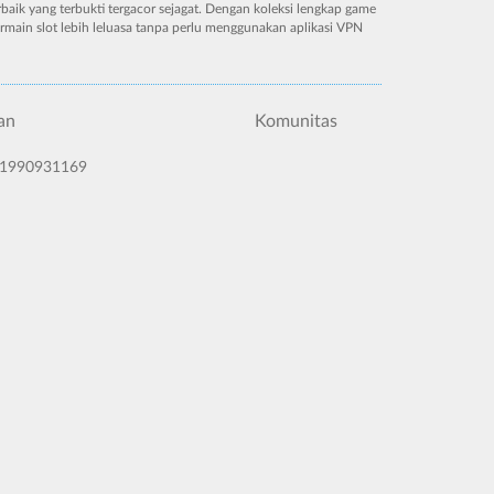
baik yang terbukti tergacor sejagat. Dengan koleksi lengkap game
ermain slot lebih leluasa tanpa perlu menggunakan aplikasi VPN
an
Komunitas
1990931169