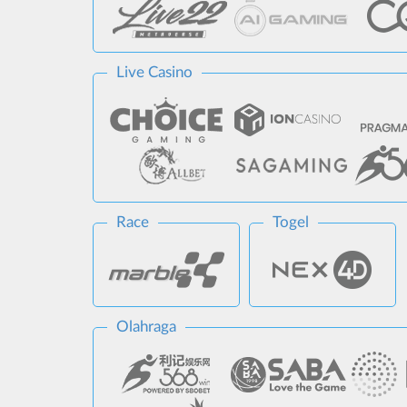
Live Casino
Race
Togel
Olahraga