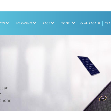
OTS
LIVE CASINO
RACE
TOGEL
OLAHRAGA
CRA
esar
n
bandar