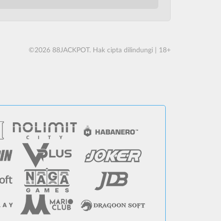
©2026 88JACKPOT. Hak cipta dilindungi | 18+