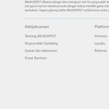
88JACKPOT dikenal sebagai situs slot gacor hari ini yang sudah
slot gacor hari ini membuat anda dengan bebas memilih game slot g
tambahan. Segera gabung daftar 88JACKPOT ambil bonus anda 
Kebijaksanaan
Platfor
Tentang 88JACKPOT
Promosi
Responsible Gambling
Loyalty
Syarat dan Ketentuan
Referral
Pusat Bantuan