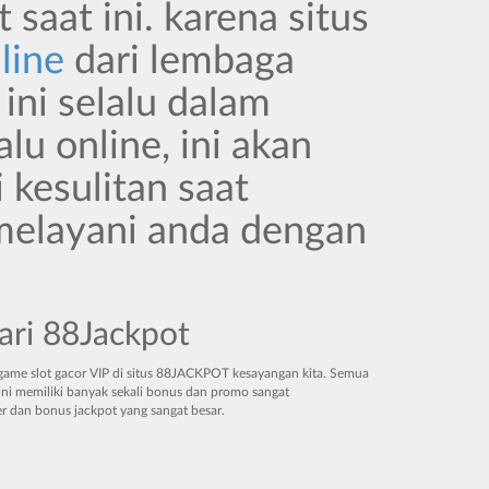
 saat ini. karena situs
line
dari lembaga
ini selalu dalam
lu online, ini akan
kesulitan saat
melayani anda dengan
ari 88Jackpot
game slot gacor VIP di situs 88JACKPOT kesayangan kita. Semua
isini memiliki banyak sekali bonus dan promo sangat
r dan bonus jackpot yang sangat besar.