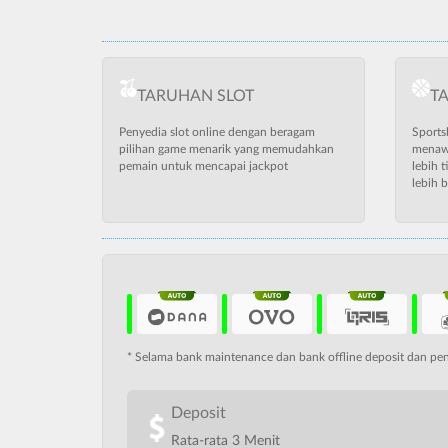
TARUHAN SLOT
T
Penyedia slot online dengan beragam
Sports
pilihan game menarik yang memudahkan
menawa
pemain untuk mencapai jackpot
lebih 
lebih 
* Selama bank maintenance dan bank offline deposit dan pen
Deposit
Rata-rata 3 Menit