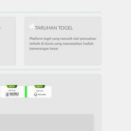
O
TARUHAN TOGEL
Platform togel yang menarik dari perusahan
terbaik di dunia yang menawarkan hadiah
kemenangan besar