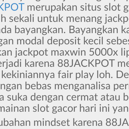
KPOT
merupakan situs slot ga
 sekali untuk menang jackp
da bayangkan. Bayangkan k
ngan modal deposit kecil seb
an jackpot maxwin 5000x lip
a terjadi karena 88JACKPOT 
 kekiniannya fair play loh. 
dengan bebas menganalisa pe
da suka dengan cermat atau 
inan slot gacor hari ini yan
rubahan mindset karena 88J