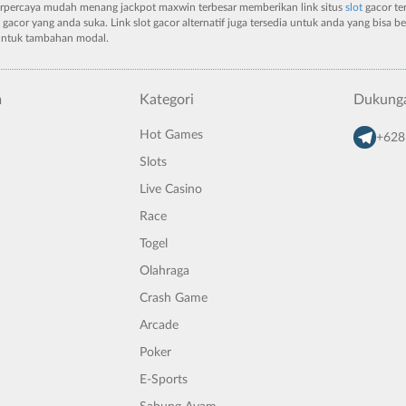
 terpercaya mudah menang jackpot maxwin terbesar memberikan link situs
slot
gacor ter
acor yang anda suka. Link slot gacor alternatif juga tersedia untuk anda yang bisa b
untuk tambahan modal.
m
Kategori
Dukung
Hot Games
+628
Slots
Live Casino
Race
Togel
Olahraga
Crash Game
Arcade
Poker
E-Sports