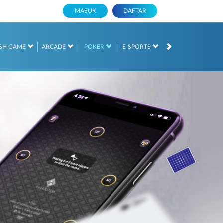
MASUK
DAFTAR
SH GAME
ARCADE
POKER
E-SPORTS
SABUNG AYAM