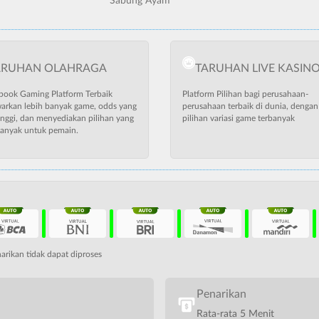
Sabung Ayam
ARUHAN OLAHRAGA
TARUHAN LIVE KASIN
book Gaming Platform Terbaik
Platform Pilihan bagi perusahaan-
rkan lebih banyak game, odds yang
perusahaan terbaik di dunia, dengan
tinggi, dan menyediakan pilihan yang
pilihan variasi game terbanyak
banyak untuk pemain.
arikan tidak dapat diproses
Penarikan
Rata-rata 5 Menit