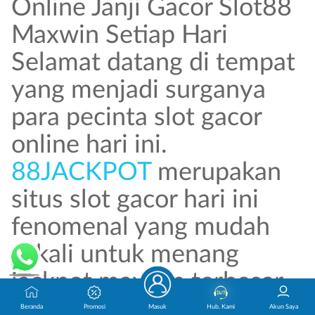
Online Janji Gacor Slot88
Maxwin Setiap Hari
Selamat datang di tempat
yang menjadi surganya
para pecinta slot gacor
online hari ini.
88JACKPOT
merupakan
situs slot gacor hari ini
fenomenal yang mudah
sekali untuk menang
jackpot maxwin terbesar
yang belum pernah anda
Beranda
Promosi
Masuk
Hub. Kami
Akun Saya