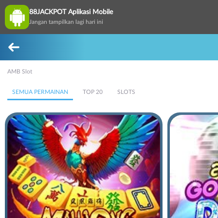
88JACKPOT Aplikasi Mobile
Jangan tampilkan lagi hari ini
AMB Slot
SEMUA PERMAINAN
TOP 20
SLOTS