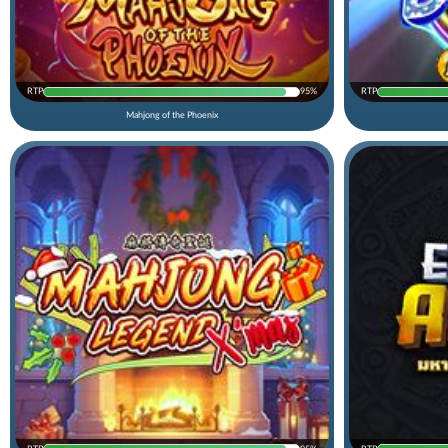
RTP
95%
RTP
Mahjong of the Phoenix