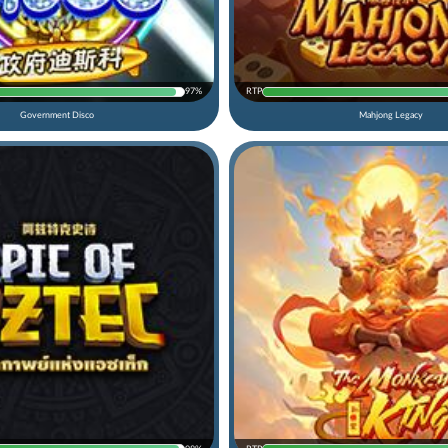
97%
RTP
Government Disco
Mahjong Legacy