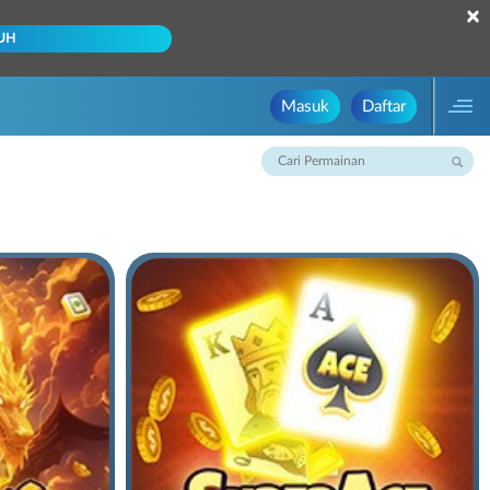
×
UH
Masuk
Daftar