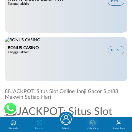
DETAIL
Tanggal akhir:
-
BONUS CASINO
DETAIL
Tanggal akhir:
-
88JACKPOT: Situs Slot Online Janji Gacor Slot88
Maxwin Setiap Hari
88JACKPOT: Situs Slot
Online Janji Gacor Slot88
Beranda
Promosi
Masuk
Hub. Kami
Akun Saya