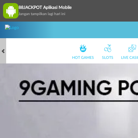
88JACKPOT Aplikasi Mobile
Jangan tampilkan lagi hari ini
HOT GAMES
SLOTS
LIVE CAS