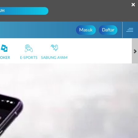
×
UH
Masuk
Daftar
POKER
E-SPORTS
SABUNG AYAM