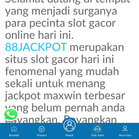
yang menjadi surganya
para pecinta slot gacor
online hari ini.
88JACKPOT
merupakan
situs slot gacor hari ini
fenomenal yang mudah
sekali untuk menang
jackpot maxwin terbesar
yang belum pernah anda
bayangkan. Bayangkan
kapan lagi main game slot
Beranda
Promosi
Masuk
Hub. Kami
Akun Saya