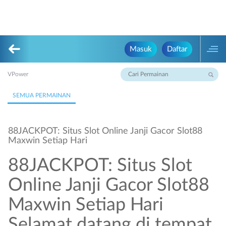
Masuk
Daftar
VPower
SEMUA PERMAINAN
88JACKPOT: Situs Slot Online Janji Gacor Slot88
Maxwin Setiap Hari
88JACKPOT: Situs Slot
Online Janji Gacor Slot88
Maxwin Setiap Hari
Selamat datang di tempat