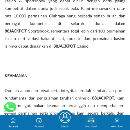
kasino & sportsbook yang dapat dipilih dengan odds paling
kompetitif dalam dunia judi sepak bola. Kami menawarkan rata-
rata 10.000 permainan Olahraga yang berbeda setiap bulan dan
berbagai kompetisi di seluruh dunia dalam
88JACKPOT
Sportsbook, sementara total lebih dari 100 permainan
kasino dari variasi bakarat, slot, roulette dan permainan kasino
lainnya dapat dimainkan di
88JACKPOT
Casino.
KEAMANAN
Domain aman dan privat serta integritas produk kami adalah poros
fundamental dari pengalaman taruhan online di
88JACKPOT
. Kami
selalu mengutamakan keamanan tercanggih dan memperbaharui
semua permainan serta proses-proses kami secara berkala, demi
memastikan pengalaman permainan online Anda 100% aman dan
Beranda
Promosi
Masuk
Hub. Kami
Akun Saya
adil. Kami selalu mengutamakan menjaga kerahasiaan informasi