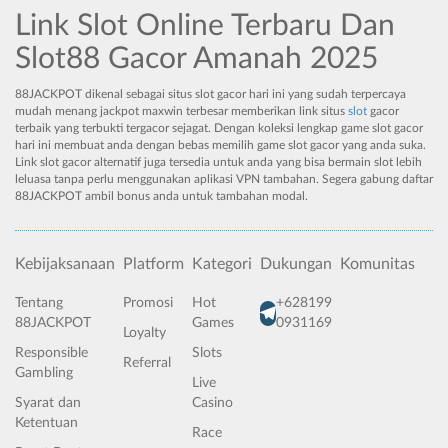
Link Slot Online Terbaru Dan
Slot88 Gacor Amanah 2025
88JACKPOT dikenal sebagai situs slot gacor hari ini yang sudah terpercaya
mudah menang jackpot maxwin terbesar memberikan link situs
slot
gacor
terbaik yang terbukti tergacor sejagat. Dengan koleksi lengkap game slot gacor
hari ini membuat anda dengan bebas memilih game slot gacor yang anda suka.
Link slot gacor alternatif juga tersedia untuk anda yang bisa bermain slot lebih
leluasa tanpa perlu menggunakan aplikasi VPN tambahan. Segera gabung daftar
88JACKPOT ambil bonus anda untuk tambahan modal.
Kebijaksanaan
Platform
Kategori
Dukungan
Komunitas
Tentang
Promosi
Hot
+628199
88JACKPOT
Games
0931169
Loyalty
Responsible
Slots
Referral
Gambling
Live
Syarat dan
Casino
Ketentuan
Race