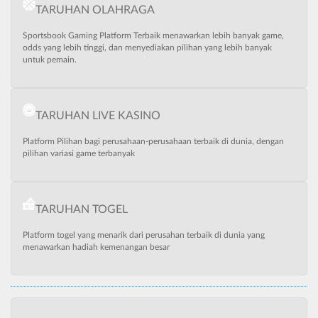
TARUHAN OLAHRAGA
Sportsbook Gaming Platform Terbaik menawarkan lebih banyak game,
odds yang lebih tinggi, dan menyediakan pilihan yang lebih banyak
untuk pemain.
TARUHAN LIVE KASINO
Platform Pilihan bagi perusahaan-perusahaan terbaik di dunia, dengan
pilihan variasi game terbanyak
TARUHAN TOGEL
Platform togel yang menarik dari perusahan terbaik di dunia yang
menawarkan hadiah kemenangan besar