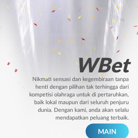
WBet
Nikmati sensasi dan kegembiraan tanpa
henti dengan pilihan tak terhingga dari
kompetisi olahraga untuk di pertaruhkan,
baik lokal maupun dari seluruh penjuru
dunia. Dengan kami, anda akan selalu
mendapatkan peluang terbaik.
MAIN