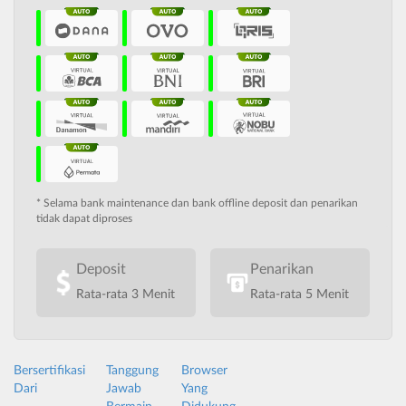
* Selama bank maintenance dan bank offline deposit dan penarikan
tidak dapat diproses
Deposit
Penarikan
Rata-rata 3 Menit
Rata-rata 5 Menit
Bersertifikasi
Tanggung
Browser
Dari
Jawab
Yang