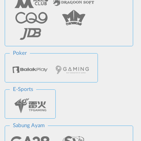
Poker
E-Sports
Sabung Ayam