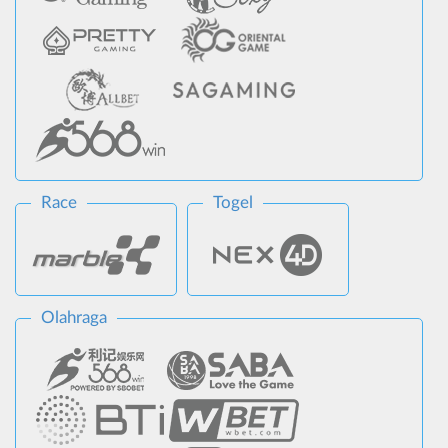
Race
Togel
Olahraga