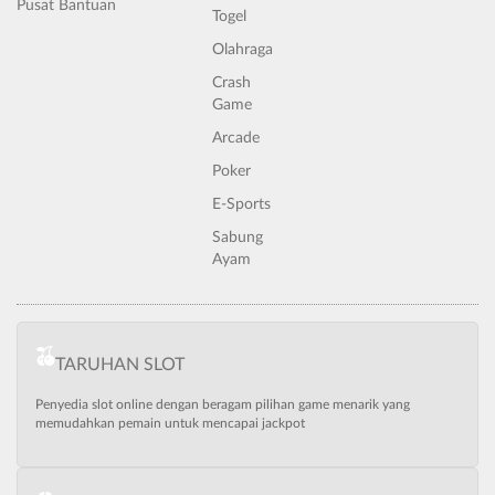
Pusat Bantuan
Togel
Olahraga
Crash
Game
Arcade
Poker
E-Sports
Sabung
Ayam
TARUHAN SLOT
Penyedia slot online dengan beragam pilihan game menarik yang
memudahkan pemain untuk mencapai jackpot