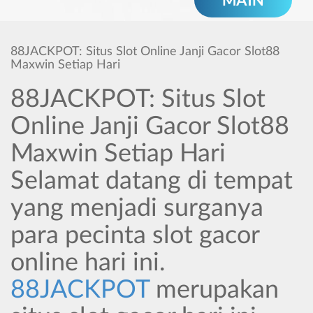
88JACKPOT: Situs Slot Online Janji Gacor Slot88
Maxwin Setiap Hari
88JACKPOT: Situs Slot
Online Janji Gacor Slot88
Maxwin Setiap Hari
Selamat datang di tempat
yang menjadi surganya
para pecinta slot gacor
online hari ini.
88JACKPOT
merupakan