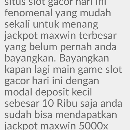
situs slot gacor hari ini
fenomenal yang mudah
sekali untuk menang
jackpot maxwin terbesar
yang belum pernah anda
bayangkan. Bayangkan
kapan lagi main game slot
gacor hari ini dengan
modal deposit kecil
sebesar 10 Ribu saja anda
sudah bisa mendapatkan
jackpot maxwin 5000x