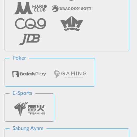
Poker
E-Sports
Sabung Ayam