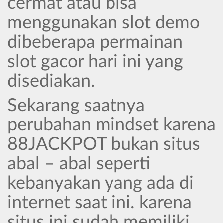
cermat atau bisa
menggunakan slot demo
dibeberapa permainan
slot gacor hari ini yang
disediakan.
Sekarang saatnya
perubahan mindset karena
88JACKPOT bukan situs
abal – abal seperti
kebanyakan yang ada di
internet saat ini. karena
situs ini sudah memiliki