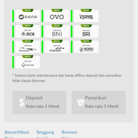
* Selama bank maintenance dan bank offline deposit dan penarikan
tidak dapat diproses
Deposit
Penarikan
Rata-rata 3 Menit
Rata-rata 5 Menit
Bersertifikasi
Tanggung
Browser