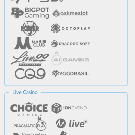
Live Casino