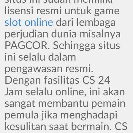
lisensi resmi untuk game
slot online
dari lembaga
perjudian dunia misalnya
PAGCOR. Sehingga situs
ini selalu dalam
pengawasan resmi.
Dengan fasilitas CS 24
Jam selalu online, ini akan
sangat membantu pemain
pemula jika menghadapi
kesulitan saat bermain. CS