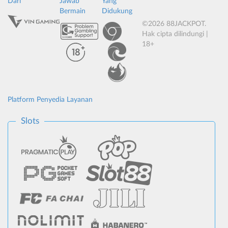
Dari
Jawab
Yang
Bermain
Didukung
©2026 88JACKPOT.
Hak cipta dilindungi |
18+
Platform Penyedia Layanan
Slots