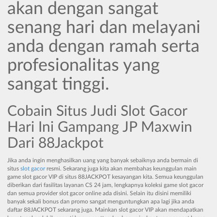
akan dengan sangat
senang hari dan melayani
anda dengan ramah serta
profesionalitas yang
sangat tinggi.
Cobain Situs Judi Slot Gacor
Hari Ini Gampang JP Maxwin
Dari 88Jackpot
Jika anda ingin menghasilkan uang yang banyak sebaiknya anda bermain di
situs
slot gacor
resmi. Sekarang juga kita akan membahas keunggulan main
game slot gacor VIP di situs 88JACKPOT kesayangan kita. Semua keunggulan
diberikan dari fasilitas layanan CS 24 jam, lengkapnya koleksi game slot gacor
dan semua provider slot gacor online ada disini. Selain itu disini memiliki
banyak sekali bonus dan promo sangat menguntungkan apa lagi jika anda
daftar 88JACKPOT sekarang juga. Mainkan slot gacor VIP akan mendapatkan