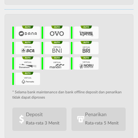
* Selama bank maintenance dan bank offline deposit dan penarikan
tidak dapat diproses
Deposit
Penarikan
Rata-rata 3 Menit
Rata-rata 5 Menit