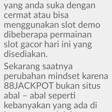
yang anda suka dengan
cermat atau bisa
menggunakan slot demo
dibeberapa permainan
slot gacor hari ini yang
disediakan.
Sekarang saatnya
perubahan mindset karena
88JACKPOT bukan situs
abal – abal seperti
kebanyakan yang ada di