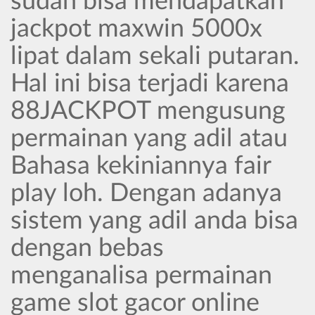
sudah bisa mendapatkan
jackpot maxwin 5000x
lipat dalam sekali putaran.
Hal ini bisa terjadi karena
88JACKPOT mengusung
permainan yang adil atau
Bahasa kekiniannya fair
play loh. Dengan adanya
sistem yang adil anda bisa
dengan bebas
menganalisa permainan
game slot gacor online