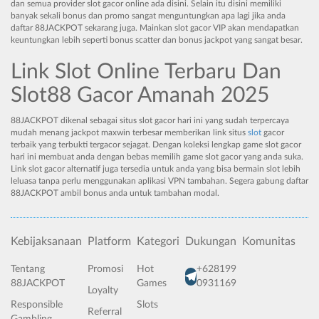
dan semua provider slot gacor online ada disini. Selain itu disini memiliki
banyak sekali bonus dan promo sangat menguntungkan apa lagi jika anda
daftar 88JACKPOT sekarang juga. Mainkan slot gacor VIP akan mendapatkan
keuntungkan lebih seperti bonus scatter dan bonus jackpot yang sangat besar.
Link Slot Online Terbaru Dan
Slot88 Gacor Amanah 2025
88JACKPOT dikenal sebagai situs slot gacor hari ini yang sudah terpercaya
mudah menang jackpot maxwin terbesar memberikan link situs
slot
gacor
terbaik yang terbukti tergacor sejagat. Dengan koleksi lengkap game slot gacor
hari ini membuat anda dengan bebas memilih game slot gacor yang anda suka.
Link slot gacor alternatif juga tersedia untuk anda yang bisa bermain slot lebih
leluasa tanpa perlu menggunakan aplikasi VPN tambahan. Segera gabung daftar
88JACKPOT ambil bonus anda untuk tambahan modal.
Kebijaksanaan
Platform
Kategori
Dukungan
Komunitas
Tentang
Promosi
Hot
+628199
88JACKPOT
Games
0931169
Loyalty
Responsible
Slots
Referral