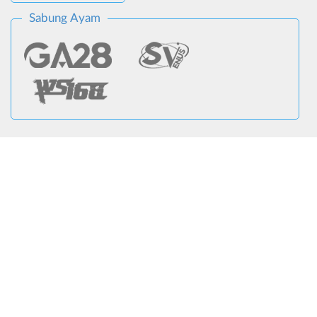
Sabung Ayam