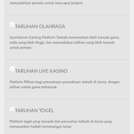
memudahkan pemain untuk mencapai jackpot
TARUHAN OLAHRAGA
Sportsbook Gaming Platform Terbaik menawarkan lebih banyak game,
odds yang lebih tinggi, dan menyediakan pilihan yang lebih banyak
untuk pemain.
TARUHAN LIVE KASINO
Platform Pilihan bagi perusahaan-perusahaan terbaik di dunia, dengan
pilihan variasi game terbanyak
TARUHAN TOGEL
Platform togel yang menarik dari perusahan terbaik di dunia yang
menawarkan hadiah kemenangan besar