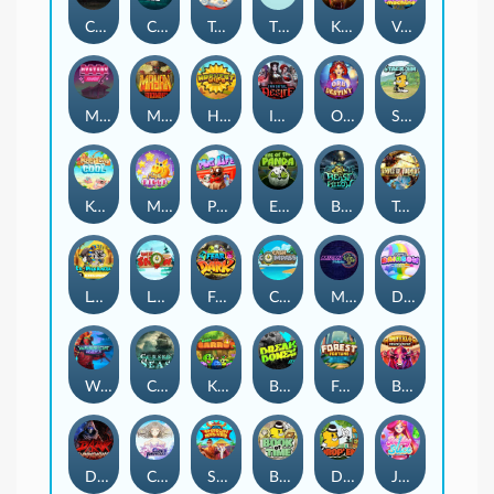
Chaos Crew
Cubes 2
Tai The Toad
The Respinners
Klowns
Vending Machine
Mystery Motel
Mayan Stackways
Harvest Wilds
Immortal Desire
Orb of Destiny
Stack'em
Keep 'em Cool
Magic Piggy
Pug Life
Eye of the Panda
Beast Below
Temple of Torment
Le Pharaoh
Let It Snow
Fear the Dark
Cash Compass
Miami Multiplier
Double Rainbow
Warrior Ways
Cursed Seas
King Carrot
Break Bones
Forest Fortune
Buffalo Stack'n'Sync
Dark Summoning
Cloud Princess
Shaolin Master
Book of Time
Drop'em
Jelly Slice