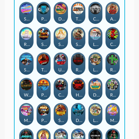
Superstar Sevens
PRAY FOR SIX
Danny Dollar
TOSHI WAYS CLUB
CIRCLE OF LIFE
ARMY OF ARES
RAINBOW PRINCESS
STEAMRUNNERS
SUN PRINCESS
SPEAR OF ATHENA
LE SANTA
CHAOS CREW 3
STORMBORN
THE WILDWOOD CURSE
Ultimate Slot of America
Reign of Rome
Le Bandit
Rad Maxx
Wanted Dead or a Wild
Phoenix
Cash Crew
Hounds Of Hell
Divine Drop
RIP City
Munchy Milo
Power of 10
Strength Of Hercules
Dynasty of Death
Le Digger
Magic Piggy OG