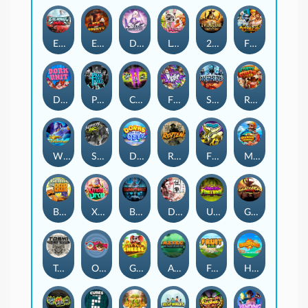
Eternal Duel
EPIC BULLETS & BOUNTY
Dusk Princess
Le Bunny
2 Wild 2 Die
Fist Of Destruction
Dork Unit
Pray for Three
Chaos Crew 2
Fighter Pit
Stormforged
Rusty & Curly
Wishbringer
Slayers Inc
Dorks of The Deep
Rotten
FRKN Bananas
Marlin Master
Benny The Beer
Xmas Drop
Bloodthirst
Densho
Undead Fortune
Gladiator Legends
Toshi Video Club
OmNom
Get The Cheese
Aztec Twist
Fruit Duel
Hop'n'Pop