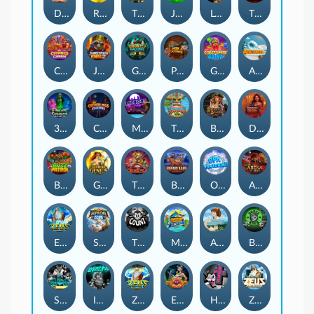
Darkside Prairie: Magical Beast
Raidmark
The Lost Book of Mummy’s Curse
Jumpasaurs
Leatherheads
The Jack & Rose
Crowned Corners
Junkyard Kings 2
Ghostly Hallows
Peek & Pounce
Gobstopper Grind
Avalanche
3 Arcane Cauldrons
Crownlings Clusters
Midnight Mirage
Tikitopia BoosterBelt
Bonnie's Buccaneers
Demon Queen
Buzz Patrol
Gearlab Genius
The Crime File
Behind Bars: Masterplan
Opa Santorini!
Arena of Iron
Epic Ze Zeus
Supreme Zeus
THE COUNT
MARLIN MASTERS: THE BIG HAUL
Aiko and the Wind Spirit
Booze Bash
SixSixSix
Invictus
Ze Zeus
Eye of Medusa
Hot Ross
Zeus Ze Zecond