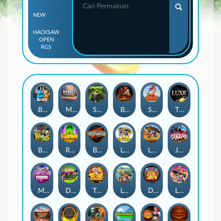
NEW
HACKSAW
OPEN
RGS
Beam Boys
Monkey Frenzy 2: Boss is Here!
Spinman
BULLETS AND BOUNTY
SMOKING DRAGON
The Luxe
BASH BROS
Ronin Stackways
Born Wild
LE ZEUS
LE COWBOY
JAWS OF JUSTICE
MIAMI MAYHEM
DONNY AND DANNY
TIGER LEGENDS
Le Fisherman
DEAL WITH DEATH
LE KING