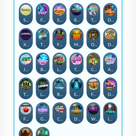
Stick'em
Feel The Beat
Snow Slingers
Rocket Reels
Twisted Lab
Dragon’s Domain
Xpander
Time Spinners
Fire My Laser
Mighty Masks
Outlasw Inc
Donut Division
Joker Bombs
BOUNCY BOMBS
Le Viking
Tasty Treats
Cash Quest
Alpha Eagle
The Bowery Boys
Limbo
Rise of Ymir
Evil Eyes
Frank's Farm
DONNY DOUGH
Frutz
Gronk's Gems
Cubes
Dawn of Kings
Wings of Horus
ITERO