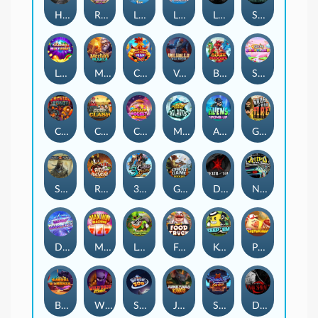
Hand of Anubis
Rise of Fortuna
LE FOOTBALL FAN
LE HOOLIGAN
Life and Death
Shadow Treasure
Lucky Multifruit
Merlin's Mania
Chicken Man
Valhalla: Wild Winter
Blaze Buddies
Sticky Candyland
Crystal Robot
Coop Clash
Chocolate Rocket
Marlin Masters Atlantis
Aliens Among Us
Grug Make Fire
Sand and Ashes
Red Rascal™
3 Cursed Chests™
Great Game Rockies
Death Becomes You
Nitro Nights
Dandy Diamonds
Max Win Machine
Le Prechaun
Fred's Food Truck
Keep 'em
Piggy Cluster Hunt
Barrel Bonanza
Wild Dojo Strike
Space Zoo
Junkyard Kings
Shadow Strike
Dark Spiral