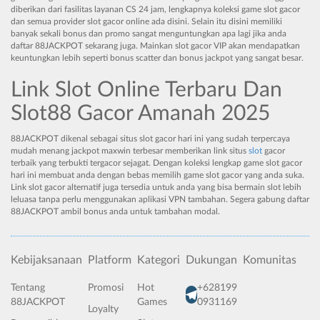
diberikan dari fasilitas layanan CS 24 jam, lengkapnya koleksi game slot gacor
dan semua provider slot gacor online ada disini. Selain itu disini memiliki
banyak sekali bonus dan promo sangat menguntungkan apa lagi jika anda
daftar 88JACKPOT sekarang juga. Mainkan slot gacor VIP akan mendapatkan
keuntungkan lebih seperti bonus scatter dan bonus jackpot yang sangat besar.
Link Slot Online Terbaru Dan
Slot88 Gacor Amanah 2025
88JACKPOT dikenal sebagai situs slot gacor hari ini yang sudah terpercaya
mudah menang jackpot maxwin terbesar memberikan link situs
slot
gacor
terbaik yang terbukti tergacor sejagat. Dengan koleksi lengkap game slot gacor
hari ini membuat anda dengan bebas memilih game slot gacor yang anda suka.
Link slot gacor alternatif juga tersedia untuk anda yang bisa bermain slot lebih
leluasa tanpa perlu menggunakan aplikasi VPN tambahan. Segera gabung daftar
88JACKPOT ambil bonus anda untuk tambahan modal.
Kebijaksanaan
Platform
Kategori
Dukungan
Komunitas
Tentang
Promosi
Hot
+628199
88JACKPOT
Games
0931169
Loyalty