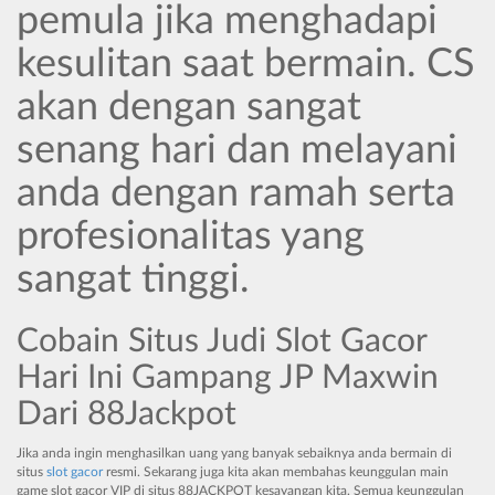
pemula jika menghadapi
kesulitan saat bermain. CS
akan dengan sangat
senang hari dan melayani
anda dengan ramah serta
profesionalitas yang
sangat tinggi.
Cobain Situs Judi Slot Gacor
Hari Ini Gampang JP Maxwin
Dari 88Jackpot
Jika anda ingin menghasilkan uang yang banyak sebaiknya anda bermain di
situs
slot gacor
resmi. Sekarang juga kita akan membahas keunggulan main
game slot gacor VIP di situs 88JACKPOT kesayangan kita. Semua keunggulan