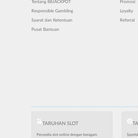
Tentang 88JACKPOT
Promosi
Responsible Gambling
Loyalty
Syarat dan Ketentuan
Referral
Pusat Bantuan
TARUHAN SLOT
T
Penyedia slot online dengan beragam
Sports