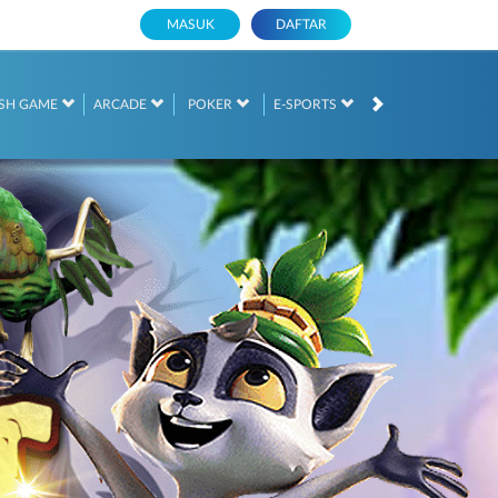
MASUK
DAFTAR
SH GAME
ARCADE
POKER
E-SPORTS
SABUNG AYAM