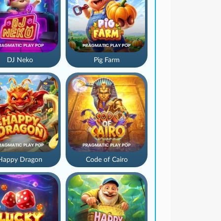
DJ Neko
Pig Farm
Happy Dragon
Code of Cairo