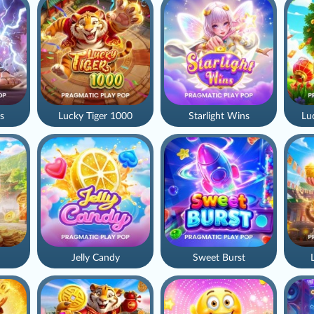
s
Lucky Tiger 1000
Starlight Wins
Lu
Jelly Candy
Sweet Burst