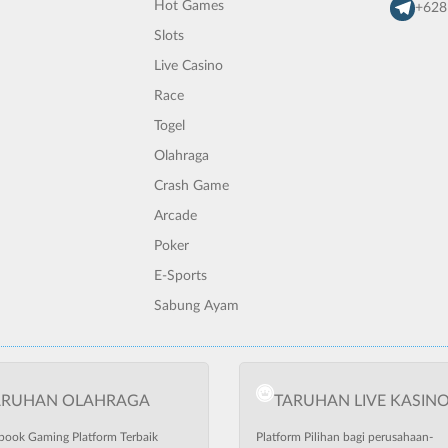
Hot Games
+628
Slots
Live Casino
Race
Togel
Olahraga
Crash Game
Arcade
Poker
E-Sports
Sabung Ayam
ARUHAN OLAHRAGA
TARUHAN LIVE KASIN
book Gaming Platform Terbaik
Platform Pilihan bagi perusahaan-