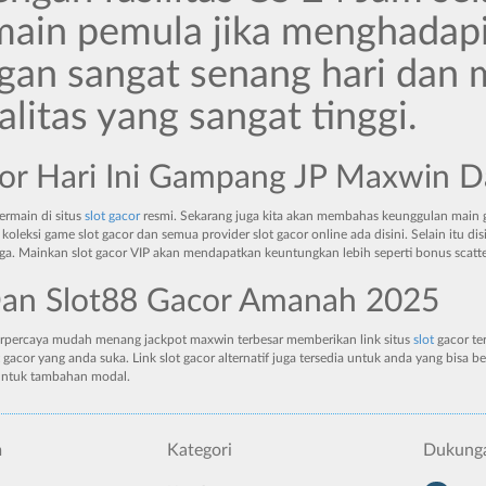
in pemula jika menghadapi 
gan sangat senang hari dan 
litas yang sangat tinggi.
cor Hari Ini Gampang JP Maxwin D
ermain di situs
slot gacor
resmi. Sekarang juga kita akan membahas keunggulan main 
 koleksi game slot gacor dan semua provider slot gacor online ada disini. Selain itu d
a. Mainkan slot gacor VIP akan mendapatkan keuntungkan lebih seperti bonus scatte
 Dan Slot88 Gacor Amanah 2025
 terpercaya mudah menang jackpot maxwin terbesar memberikan link situs
slot
gacor ter
acor yang anda suka. Link slot gacor alternatif juga tersedia untuk anda yang bisa b
untuk tambahan modal.
m
Kategori
Dukung