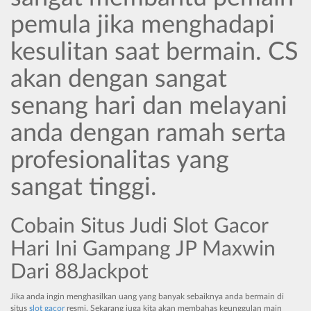
pemula jika menghadapi
kesulitan saat bermain. CS
akan dengan sangat
senang hari dan melayani
anda dengan ramah serta
profesionalitas yang
sangat tinggi.
Cobain Situs Judi Slot Gacor
Hari Ini Gampang JP Maxwin
Dari 88Jackpot
Jika anda ingin menghasilkan uang yang banyak sebaiknya anda bermain di
situs
slot gacor
resmi. Sekarang juga kita akan membahas keunggulan main