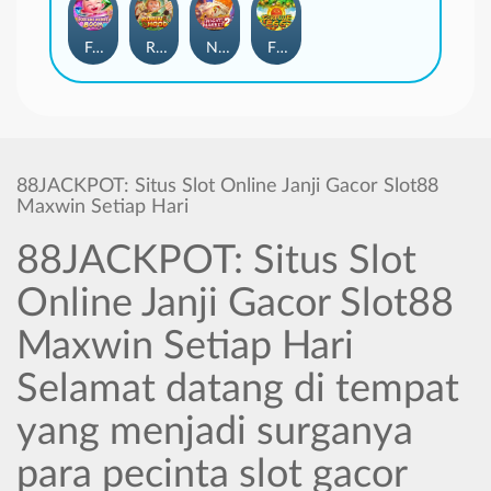
Fortune Money Boom
ROBIN HOOD
NIGHT MARKET 2
FORTUNE EGG
88JACKPOT: Situs Slot Online Janji Gacor Slot88
Maxwin Setiap Hari
88JACKPOT: Situs Slot
Online Janji Gacor Slot88
Maxwin Setiap Hari
Selamat datang di tempat
yang menjadi surganya
para pecinta slot gacor