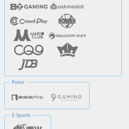
Poker
E-Sports