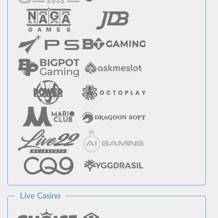
Live Casino