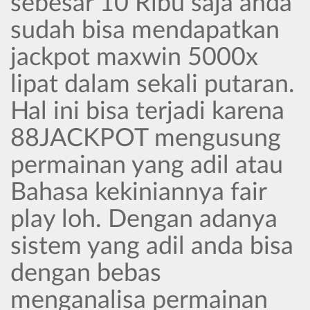
sebesar 10 Ribu saja anda
sudah bisa mendapatkan
jackpot maxwin 5000x
lipat dalam sekali putaran.
Hal ini bisa terjadi karena
88JACKPOT mengusung
permainan yang adil atau
Bahasa kekiniannya fair
play loh. Dengan adanya
sistem yang adil anda bisa
dengan bebas
menganalisa permainan