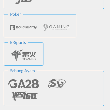
Poker
E-Sports
Sabung Ayam