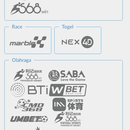
Race
Togel
Olahraga