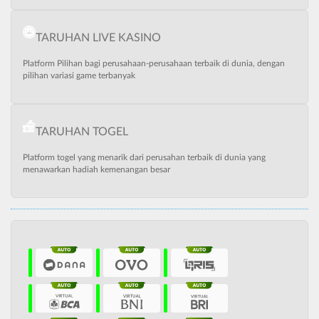
TARUHAN LIVE KASINO
Platform Pilihan bagi perusahaan-perusahaan terbaik di dunia, dengan
pilihan variasi game terbanyak
TARUHAN TOGEL
Platform togel yang menarik dari perusahan terbaik di dunia yang
menawarkan hadiah kemenangan besar