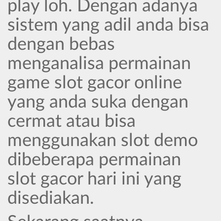
play loh. Dengan adanya
sistem yang adil anda bisa
dengan bebas
menganalisa permainan
game slot gacor online
yang anda suka dengan
cermat atau bisa
menggunakan slot demo
dibeberapa permainan
slot gacor hari ini yang
disediakan.