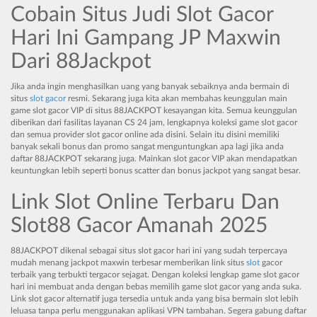
Cobain Situs Judi Slot Gacor
Hari Ini Gampang JP Maxwin
Dari 88Jackpot
Jika anda ingin menghasilkan uang yang banyak sebaiknya anda bermain di
situs
slot gacor
resmi. Sekarang juga kita akan membahas keunggulan main
game slot gacor VIP di situs 88JACKPOT kesayangan kita. Semua keunggulan
diberikan dari fasilitas layanan CS 24 jam, lengkapnya koleksi game slot gacor
dan semua provider slot gacor online ada disini. Selain itu disini memiliki
banyak sekali bonus dan promo sangat menguntungkan apa lagi jika anda
daftar 88JACKPOT sekarang juga. Mainkan slot gacor VIP akan mendapatkan
keuntungkan lebih seperti bonus scatter dan bonus jackpot yang sangat besar.
Link Slot Online Terbaru Dan
Slot88 Gacor Amanah 2025
88JACKPOT dikenal sebagai situs slot gacor hari ini yang sudah terpercaya
mudah menang jackpot maxwin terbesar memberikan link situs
slot
gacor
terbaik yang terbukti tergacor sejagat. Dengan koleksi lengkap game slot gacor
hari ini membuat anda dengan bebas memilih game slot gacor yang anda suka.
Link slot gacor alternatif juga tersedia untuk anda yang bisa bermain slot lebih
leluasa tanpa perlu menggunakan aplikasi VPN tambahan. Segera gabung daftar