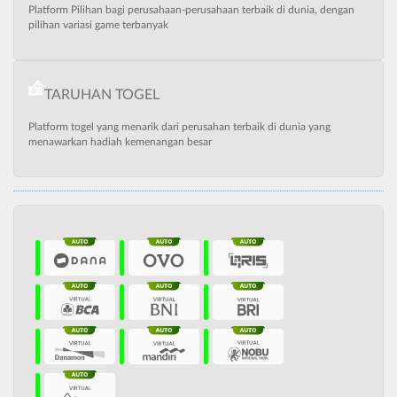
Platform Pilihan bagi perusahaan-perusahaan terbaik di dunia, dengan
pilihan variasi game terbanyak
TARUHAN TOGEL
Platform togel yang menarik dari perusahan terbaik di dunia yang
menawarkan hadiah kemenangan besar