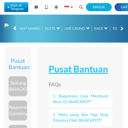
Main di
MASUK
DAF
Telegram
HOT GAMES
SLOTS
LIVE CASINO
RACE
TOGEL
Pusat
Pusat Bantuan
Bantuan
Tentang
FAQs
88JACKPOT
1. Bagaimana Cara Membuat
Akun Di 88JACKPOT?
Responsible
Gambling
2. Mata Uang Apa Saja Yang
Diterima Oleh 88JACKPOT?