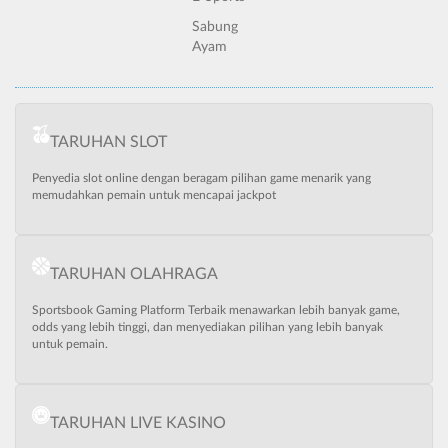
Sabung
Ayam
TARUHAN SLOT
Penyedia slot online dengan beragam pilihan game menarik yang
memudahkan pemain untuk mencapai jackpot
TARUHAN OLAHRAGA
Sportsbook Gaming Platform Terbaik menawarkan lebih banyak game,
odds yang lebih tinggi, dan menyediakan pilihan yang lebih banyak
untuk pemain.
TARUHAN LIVE KASINO