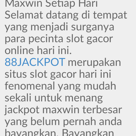
Maxwin Setiap Hari
Selamat datang di tempat
yang menjadi surganya
para pecinta slot gacor
online hari ini.
88JACKPOT
merupakan
situs slot gacor hari ini
fenomenal yang mudah
sekali untuk menang
jackpot maxwin terbesar
yang belum pernah anda
bayangkan. Bayangkan