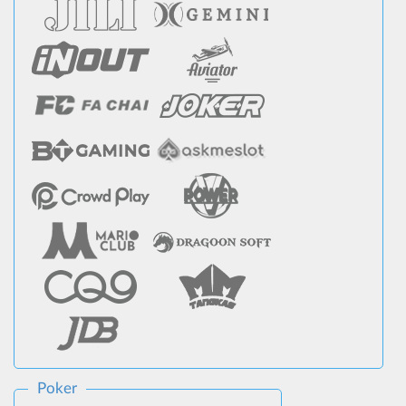
Poker