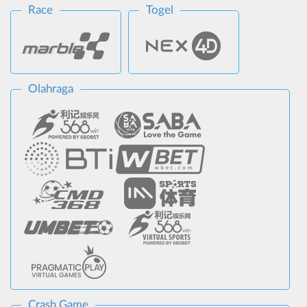
Race
Togel
Olahraga
Crash Game