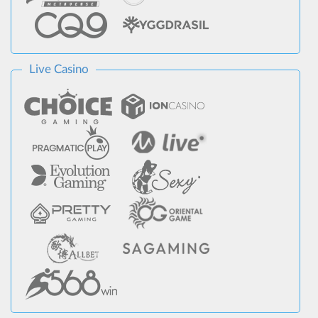
Live Casino