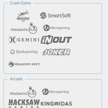
Crash Game
Arcade