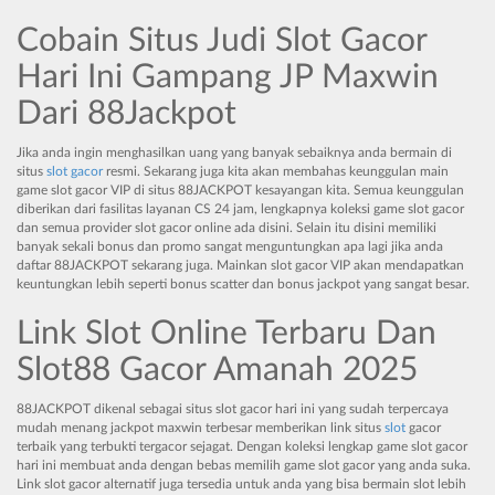
Cobain Situs Judi Slot Gacor
Hari Ini Gampang JP Maxwin
Dari 88Jackpot
Jika anda ingin menghasilkan uang yang banyak sebaiknya anda bermain di
situs
slot gacor
resmi. Sekarang juga kita akan membahas keunggulan main
game slot gacor VIP di situs 88JACKPOT kesayangan kita. Semua keunggulan
diberikan dari fasilitas layanan CS 24 jam, lengkapnya koleksi game slot gacor
dan semua provider slot gacor online ada disini. Selain itu disini memiliki
banyak sekali bonus dan promo sangat menguntungkan apa lagi jika anda
daftar 88JACKPOT sekarang juga. Mainkan slot gacor VIP akan mendapatkan
keuntungkan lebih seperti bonus scatter dan bonus jackpot yang sangat besar.
Link Slot Online Terbaru Dan
Slot88 Gacor Amanah 2025
88JACKPOT dikenal sebagai situs slot gacor hari ini yang sudah terpercaya
mudah menang jackpot maxwin terbesar memberikan link situs
slot
gacor
terbaik yang terbukti tergacor sejagat. Dengan koleksi lengkap game slot gacor
hari ini membuat anda dengan bebas memilih game slot gacor yang anda suka.
Link slot gacor alternatif juga tersedia untuk anda yang bisa bermain slot lebih