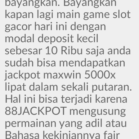
bayangkan. Bayangkan
kapan lagi main game slot
gacor hari ini dengan
modal deposit kecil
sebesar 10 Ribu saja anda
sudah bisa mendapatkan
jackpot maxwin 5000x
lipat dalam sekali putaran.
Hal ini bisa terjadi karena
88JACKPOT mengusung
permainan yang adil atau
Bahasa kekiniannya fair