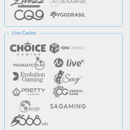
Live Casino