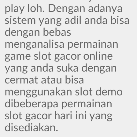
play loh. Dengan adanya
sistem yang adil anda bisa
dengan bebas
menganalisa permainan
game slot gacor online
yang anda suka dengan
cermat atau bisa
menggunakan slot demo
dibeberapa permainan
slot gacor hari ini yang
disediakan.