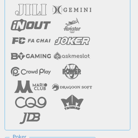
Poker