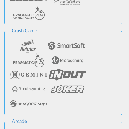
Crash Game
Arcade