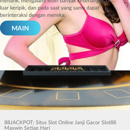
menarik, mengalami lebih banyak kesenangan di
luar keripik, dan pada saat yang sama dapat
berinteraksi dengan mereka.
MAIN
88JACKPOT: Situs Slot Online Janji Gacor Slot88
Maxwin Setiap Hari