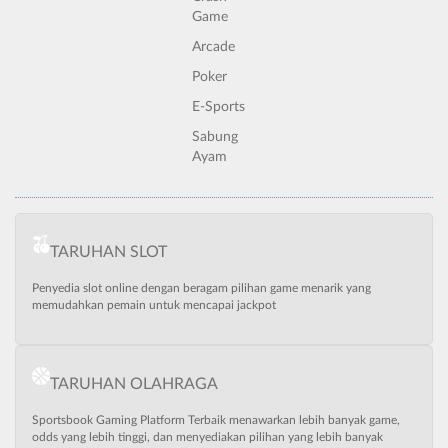
Game
Arcade
Poker
E-Sports
Sabung
Ayam
TARUHAN SLOT
Penyedia slot online dengan beragam pilihan game menarik yang
memudahkan pemain untuk mencapai jackpot
TARUHAN OLAHRAGA
Sportsbook Gaming Platform Terbaik menawarkan lebih banyak game,
odds yang lebih tinggi, dan menyediakan pilihan yang lebih banyak