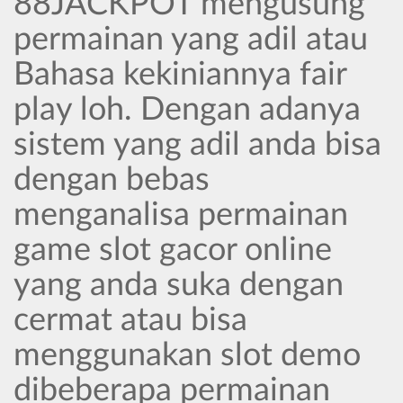
88JACKPOT mengusung
permainan yang adil atau
Bahasa kekiniannya fair
play loh. Dengan adanya
sistem yang adil anda bisa
dengan bebas
menganalisa permainan
game slot gacor online
yang anda suka dengan
cermat atau bisa
menggunakan slot demo
dibeberapa permainan