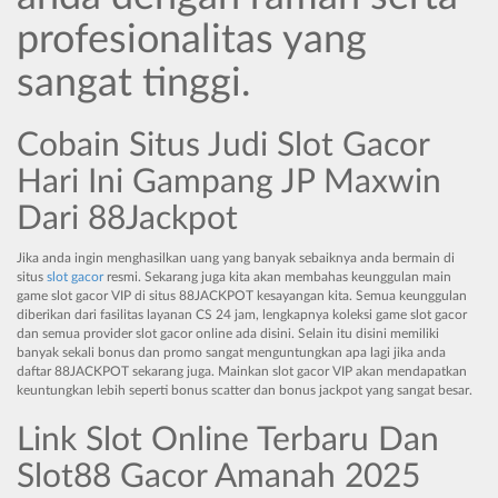
profesionalitas yang
sangat tinggi.
Cobain Situs Judi Slot Gacor
Hari Ini Gampang JP Maxwin
Dari 88Jackpot
Jika anda ingin menghasilkan uang yang banyak sebaiknya anda bermain di
situs
slot gacor
resmi. Sekarang juga kita akan membahas keunggulan main
game slot gacor VIP di situs 88JACKPOT kesayangan kita. Semua keunggulan
diberikan dari fasilitas layanan CS 24 jam, lengkapnya koleksi game slot gacor
dan semua provider slot gacor online ada disini. Selain itu disini memiliki
banyak sekali bonus dan promo sangat menguntungkan apa lagi jika anda
daftar 88JACKPOT sekarang juga. Mainkan slot gacor VIP akan mendapatkan
keuntungkan lebih seperti bonus scatter dan bonus jackpot yang sangat besar.
Link Slot Online Terbaru Dan
Slot88 Gacor Amanah 2025