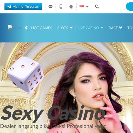
Main di Telegram
HOT GAMES
SLOTS
LIVE CASINO
RACE
TO
Sexy Casino
Dealer langsung bikini Seksi Profesional yang