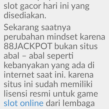
slot gacor hari ini yang
disediakan.
Sekarang saatnya
perubahan mindset karena
88JACKPOT bukan situs
abal – abal seperti
kebanyakan yang ada di
internet saat ini. karena
situs ini sudah memiliki
lisensi resmi untuk game
slot online
dari lembaga