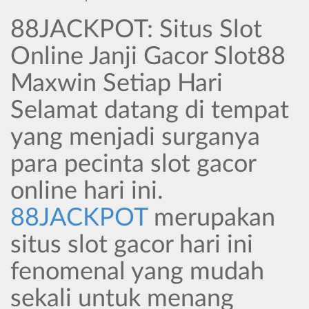
88JACKPOT: Situs Slot
Online Janji Gacor Slot88
Maxwin Setiap Hari
Selamat datang di tempat
yang menjadi surganya
para pecinta slot gacor
online hari ini.
88JACKPOT
merupakan
situs slot gacor hari ini
fenomenal yang mudah
sekali untuk menang