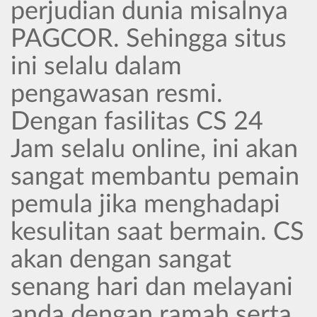
perjudian dunia misalnya
PAGCOR. Sehingga situs
ini selalu dalam
pengawasan resmi.
Dengan fasilitas CS 24
Jam selalu online, ini akan
sangat membantu pemain
pemula jika menghadapi
kesulitan saat bermain. CS
akan dengan sangat
senang hari dan melayani
anda dengan ramah serta