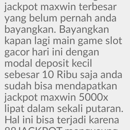
jackpot maxwin terbesar
yang belum pernah anda
bayangkan. Bayangkan
kapan lagi main game slot
gacor hari ini dengan
modal deposit kecil
sebesar 10 Ribu saja anda
sudah bisa mendapatkan
jackpot maxwin 5000x
lipat dalam sekali putaran.
Hal ini bisa terjadi karena