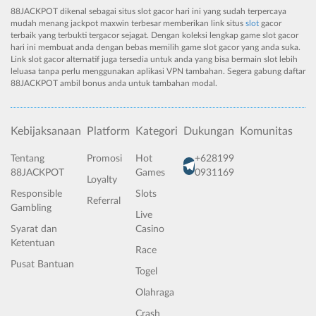
88JACKPOT dikenal sebagai situs slot gacor hari ini yang sudah terpercaya
mudah menang jackpot maxwin terbesar memberikan link situs
slot
gacor
terbaik yang terbukti tergacor sejagat. Dengan koleksi lengkap game slot gacor
hari ini membuat anda dengan bebas memilih game slot gacor yang anda suka.
Link slot gacor alternatif juga tersedia untuk anda yang bisa bermain slot lebih
leluasa tanpa perlu menggunakan aplikasi VPN tambahan. Segera gabung daftar
88JACKPOT ambil bonus anda untuk tambahan modal.
Kebijaksanaan
Platform
Kategori
Dukungan
Komunitas
Tentang
Promosi
Hot
+628199
88JACKPOT
Games
0931169
Loyalty
Responsible
Slots
Referral
Gambling
Live
Syarat dan
Casino
Ketentuan
Race
Pusat Bantuan
Togel
Olahraga
Crash