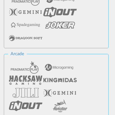
Arcade