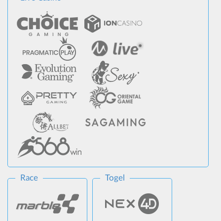
Race
Togel