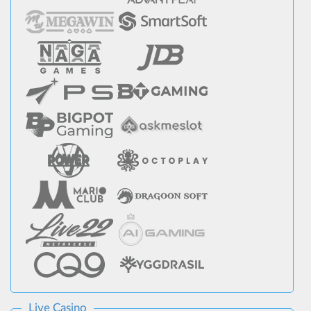
Live Casino