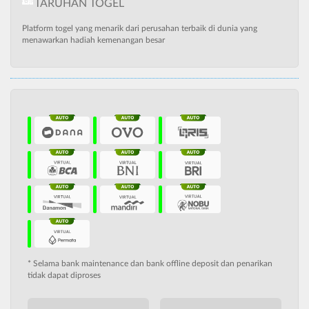
TARUHAN TOGEL
Platform togel yang menarik dari perusahan terbaik di dunia yang
menawarkan hadiah kemenangan besar
* Selama bank maintenance dan bank offline deposit dan penarikan
tidak dapat diproses