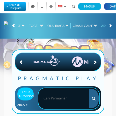
Main di
MASUK
DAF
Telegram
INO
RACE
TOGEL
OLAHRAGA
CRASH GAME
ARCADE
PRAGMATIC PLAY
SEMUA
PERMAINAN
ARCADE