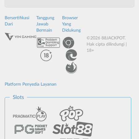
Bersertifikasi
Tanggung
Browser
Dari
Jawab
Yang
Bermain
Didukung
©2026 88JACKPOT.
Hak cipta dilindungi |
18+
Platform Penyedia Layanan
Slots