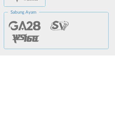
Sabung Ayam