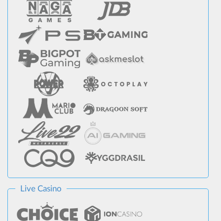
Live Casino