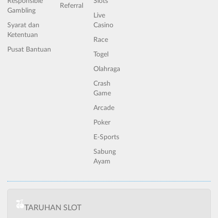
Responsible
Slots
Referral
Gambling
Live
Syarat dan
Casino
Ketentuan
Race
Pusat Bantuan
Togel
Olahraga
Crash
Game
Arcade
Poker
E-Sports
Sabung
Ayam
TARUHAN SLOT