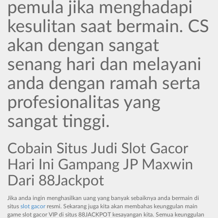
pemula jika menghadapi
kesulitan saat bermain. CS
akan dengan sangat
senang hari dan melayani
anda dengan ramah serta
profesionalitas yang
sangat tinggi.
Cobain Situs Judi Slot Gacor
Hari Ini Gampang JP Maxwin
Dari 88Jackpot
Jika anda ingin menghasilkan uang yang banyak sebaiknya anda bermain di
situs
slot gacor
resmi. Sekarang juga kita akan membahas keunggulan main
game slot gacor VIP di situs 88JACKPOT kesayangan kita. Semua keunggulan