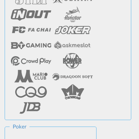
Poker