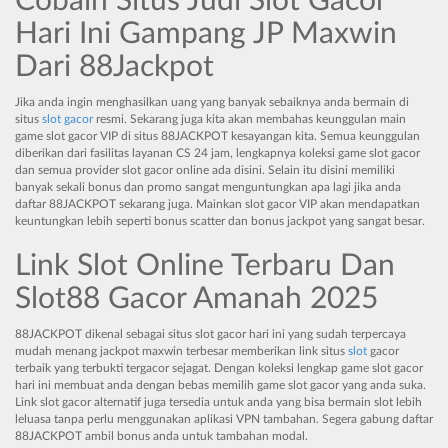
Cobain Situs Judi Slot Gacor
Hari Ini Gampang JP Maxwin
Dari 88Jackpot
Jika anda ingin menghasilkan uang yang banyak sebaiknya anda bermain di
situs
slot gacor
resmi. Sekarang juga kita akan membahas keunggulan main
game slot gacor VIP di situs 88JACKPOT kesayangan kita. Semua keunggulan
diberikan dari fasilitas layanan CS 24 jam, lengkapnya koleksi game slot gacor
dan semua provider slot gacor online ada disini. Selain itu disini memiliki
banyak sekali bonus dan promo sangat menguntungkan apa lagi jika anda
daftar 88JACKPOT sekarang juga. Mainkan slot gacor VIP akan mendapatkan
keuntungkan lebih seperti bonus scatter dan bonus jackpot yang sangat besar.
Link Slot Online Terbaru Dan
Slot88 Gacor Amanah 2025
88JACKPOT dikenal sebagai situs slot gacor hari ini yang sudah terpercaya
mudah menang jackpot maxwin terbesar memberikan link situs
slot
gacor
terbaik yang terbukti tergacor sejagat. Dengan koleksi lengkap game slot gacor
hari ini membuat anda dengan bebas memilih game slot gacor yang anda suka.
Link slot gacor alternatif juga tersedia untuk anda yang bisa bermain slot lebih
leluasa tanpa perlu menggunakan aplikasi VPN tambahan. Segera gabung daftar
88JACKPOT ambil bonus anda untuk tambahan modal.