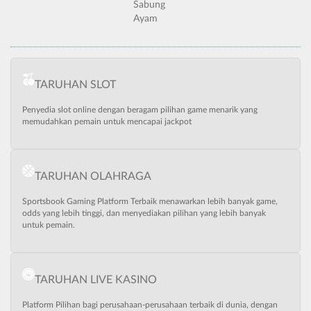
Sabung
Ayam
TARUHAN SLOT
Penyedia slot online dengan beragam pilihan game menarik yang
memudahkan pemain untuk mencapai jackpot
TARUHAN OLAHRAGA
Sportsbook Gaming Platform Terbaik menawarkan lebih banyak game,
odds yang lebih tinggi, dan menyediakan pilihan yang lebih banyak
untuk pemain.
TARUHAN LIVE KASINO
Platform Pilihan bagi perusahaan-perusahaan terbaik di dunia, dengan