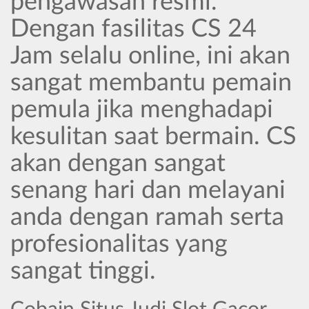
pengawasan resmi.
Dengan fasilitas CS 24
Jam selalu online, ini akan
sangat membantu pemain
pemula jika menghadapi
kesulitan saat bermain. CS
akan dengan sangat
senang hari dan melayani
anda dengan ramah serta
profesionalitas yang
sangat tinggi.