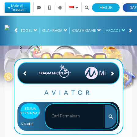
Main di
MASUK
DAF
Telegram
RACE
TOGEL
OLAHRAGA
CRASH GAME
ARCADE
PO
AVIATOR
SEMUA
PERMAINAN
ARCADE