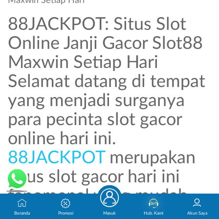
Maxwin Setiap Hari
88JACKPOT: Situs Slot
Online Janji Gacor Slot88
Maxwin Setiap Hari
Selamat datang di tempat
yang menjadi surganya
para pecinta slot gacor
online hari ini.
88JACKPOT
merupakan
situs slot gacor hari ini
fenomenal yang mudah
sekali untuk menang
Beranda
Promosi
Masuk
Hub. Kami
Akun Saya