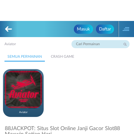
Masuk
Daftar
Aviator
SEMUA PERMAINAN
CRASH GAME
Aviator
88JACKPOT: Situs Slot Online Janji Gacor Slot88