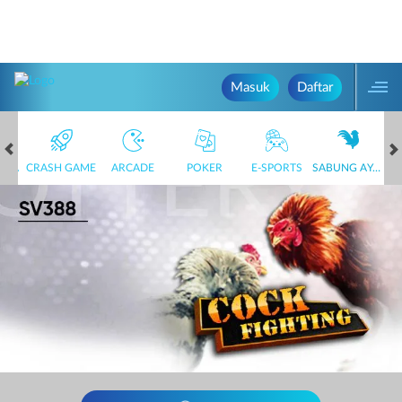
Masuk
Daftar
AGA
CRASH GAME
ARCADE
POKER
E-SPORTS
SABUNG AYAM