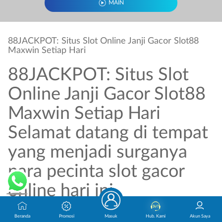
MAIN
88JACKPOT: Situs Slot Online Janji Gacor Slot88
Maxwin Setiap Hari
88JACKPOT: Situs Slot
Online Janji Gacor Slot88
Maxwin Setiap Hari
Selamat datang di tempat
yang menjadi surganya
para pecinta slot gacor
online hari ini.
88JACKPOT
merupakan
Beranda
Promosi
Masuk
Hub. Kami
Akun Saya